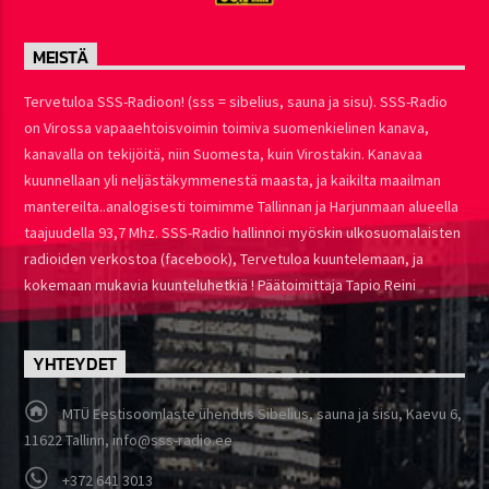
MEISTÄ
Tervetuloa SSS-Radioon! (sss = sibelius, sauna ja sisu). SSS-Radio
on Virossa vapaaehtoisvoimin toimiva suomenkielinen kanava,
kanavalla on tekijöitä, niin Suomesta, kuin Virostakin. Kanavaa
kuunnellaan yli neljästäkymmenestä maasta, ja kaikilta maailman
mantereilta..analogisesti toimimme Tallinnan ja Harjunmaan alueella
taajuudella 93,7 Mhz. SSS-Radio hallinnoi myöskin ulkosuomalaisten
radioiden verkostoa (facebook), Tervetuloa kuuntelemaan, ja
kokemaan mukavia kuunteluhetkiä ! Päätoimittaja Tapio Reini
YHTEYDET
MTÜ Eestisoomlaste ühendus Sibelius, sauna ja sisu, Kaevu 6,
11622 Tallinn, info@sss-radio.ee
+372 641 3013