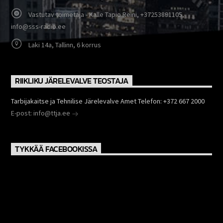
Vastutav toimetaja - Kalle Tapio Reini, +37253891105,
info@sss-radio.ee
Laki 14a, Tallinn, 6 korrus
RIIKLIKU JÄRELEVALVE TEOSTAJA
Tarbijakaitse ja Tehnilise Järelevalve Amet Telefon: +372 667 2000
E-post: info@ttja.ee
TYKKÄÄ FACEBOOKISSA