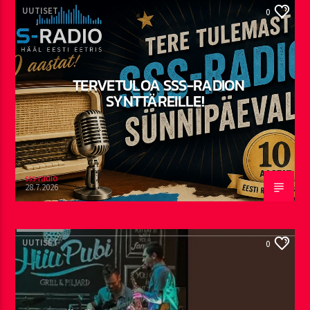
UUTISET
0
TERVETULOA SSS-RADION
SYNTTÄREILLE!
sss-radio
28.7.2026
UUTISET
0