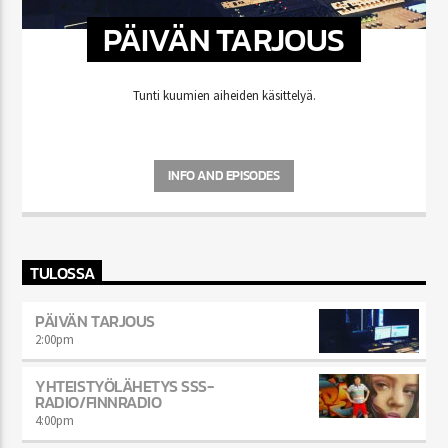
PÄIVÄN TARJOUS
Tunti kuumien aiheiden käsittelyä.
INFO AND EPISODES
TULOSSA
PÄIVÄN TARJOUS
2:00
pm
YHTEISTYÖLÄHETYS SSS-
RADIO/FINNRADIO
4:00
pm