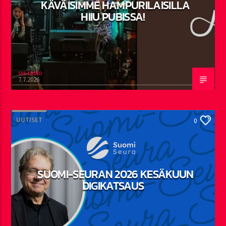
KÄVÄISIMME HAMPURILAISILLA
HIIU PUBISSA!
sss-radio
7.7.2026
UUTISET
0
SUOMI-SEURAN 2026 KESÄKUUN
DIGIKATSAUS