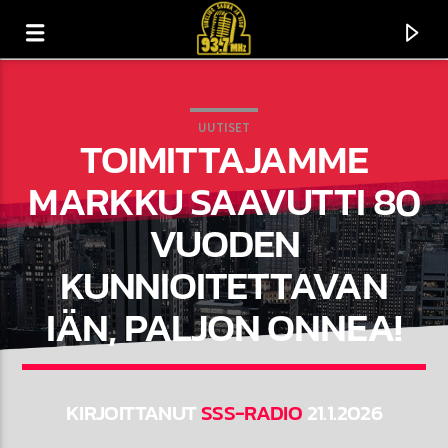
UUTISET
TOIMITTAJAMME
MARKKU SAAVUTTI 80
VUODEN
KUNNIOITETTAVAN
IÄN, PALJON ONNEA!
CURRENT TRACK
TITLE
KIRJOITTANUT
SSS-RADIO
21.1.2026
ARTIST