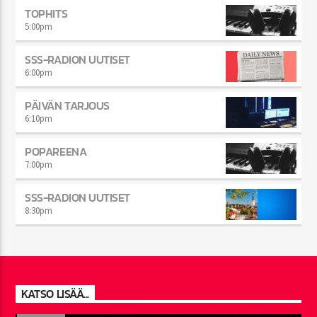
TOPHITS
5:00
pm
SSS-RADION UUTISET
6:00
pm
PÄIVÄN TARJOUS
6:10
pm
POPAREENA
7:00
pm
SSS-RADION UUTISET
8:30
pm
KATSO LISÄÄ...