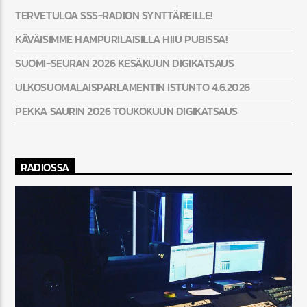
TERVETULOA SSS-RADION SYNTTÄREILLE!
KÄVÄISIMME HAMPURILAISILLA HIIU PUBISSA!
SUOMI-SEURAN 2026 KESÄKUUN DIGIKATSAUS
ULKOSUOMALAISPARLAMENTIN ISTUNTO 4.6.2026
PEKKA SAURIN 2026 TOUKOKUUN DIGIKATSAUS
RADIOSSA