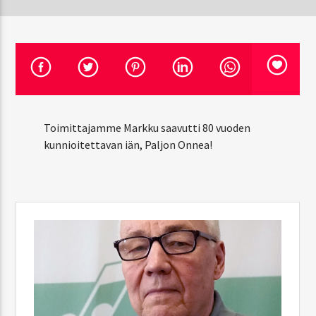
CURRENT SHOW
PÄIVÄN TARJOUS
2:00 PM
3:00 PM
Toimittajamme Markku saavutti 80 vuoden
kunnioitettavan iän, Paljon Onnea!
SSS-Radio