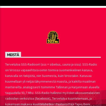
MEISTÄ
Tervetuloa SSS-Radioon! (sss = sibelius, sauna ja sisu). SSS-Radio
on Virossa vapaaehtoisvoimin toimiva suomenkielinen kanava,
kanavalla on tekijöitä, niin Suomesta, kuin Virostakin. Kanavaa
kuunnellaan yli neljästäkymmenestä maasta, ja kaikilta maailman
mantereilta..analogisesti toimimme Tallinnan ja Harjunmaan alueella
taajuudella 93,7 Mhz. SSS-Radio hallinnoi myöskin ulkosuomalaisten
radioiden verkostoa (facebook), Tervetuloa kuuntelemaan, ja
kokemaan mukavia kuunteluhetkiä ! Päätoimittaja Tapio Reini