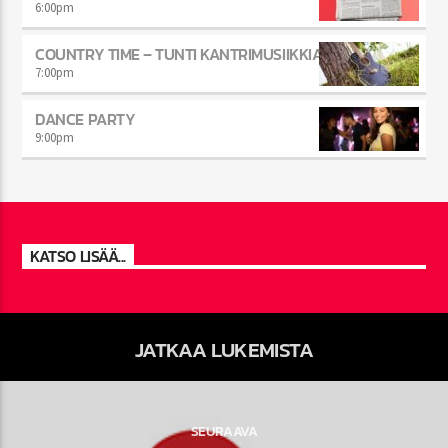
6:00
pm
COUNTRY TIME – TUNTI KANTRIMUSIIKKIA
7:00
pm
DANCE PARTY
9:00
pm
KATSO LISÄÄ...
JATKAA LUKEMISTA
SEURAAVA