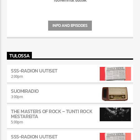
Tuoreimmat uutiset
INFO AND EPISODES
TULOSSA
SSS-RADION UUTISET
2:00
pm
SUOMIRADIO
3:00
pm
THE MASTERS OF ROCK – TUNTI ROCK
MESTAREITA
5:00
pm
SSS-RADION UUTISET