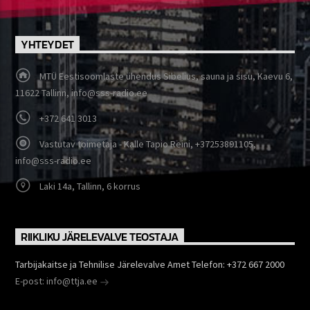
YHTEYDET
MTÜ Eestisoomlaste ühendus Sibelius, sauna ja sisu, Kaevu 6,
11622 Tallinn, info@sss-radio.ee
+372 641 3013
Vastutav toimetaja - Kalle Tapio Reini, +37253891105,
info@sss-radio.ee
Laki 14a, Tallinn, 6 korrus
RIIKLIKU JÄRELEVALVE TEOSTAJA
Tarbijakaitse ja Tehnilise Järelevalve Amet Telefon: +372 667 2000
E-post: info@ttja.ee