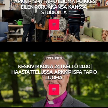
ARKKIPIISPA TAPIO LUOMA POIKKESI
EILEN PORUKKANSA KANSSA
STUDIOLLA
EDELLINEN
KESKIVIIKKONA 24.1 KELLO 14:00 |
HAASTATTELUSSA ARKKIPIISPA TAPIO
LUOMA