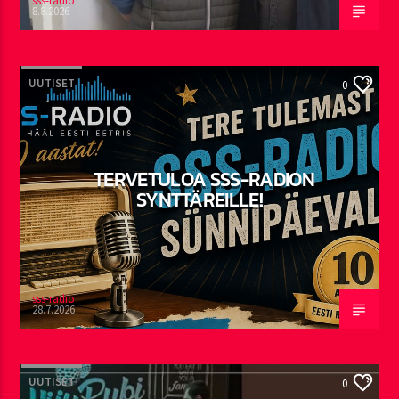
sss-radio
8.8.2026
UUTISET
0
TERVETULOA SSS-RADION
SYNTTÄREILLE!
sss-radio
28.7.2026
UUTISET
0