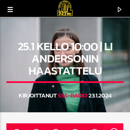
UUTISET
25.1 KELLO 10:00 | LI
ANDERSONIN
HAASTATTELU
KIRJOITTANUT
SSS-RADIO
23.1.2024
CURRENT TRACK
TITLE
ARTIST