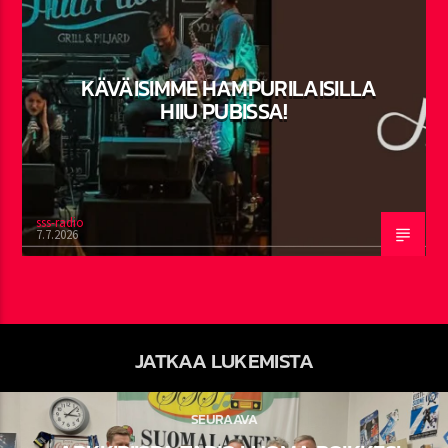
KÄVÄISIMME HAMPURILAISILLA
HIIU PUBISSA!
sss-radio
7.7.2026
JATKAA LUKEMISTA
SEURAAVA