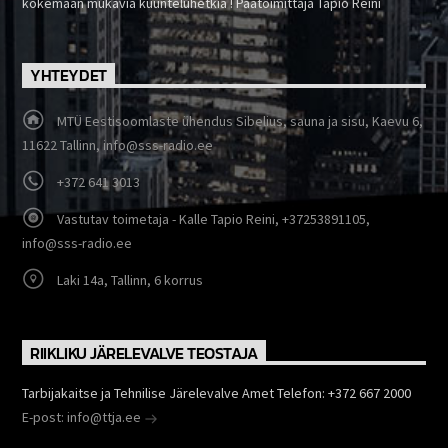
kokemaan mukavia kuunteluhetkiä ! Päätoimittaja Tapio Reini
YHTEYDET
MTÜ Eestisoomlaste ühendus Sibelius, sauna ja sisu, Kaevu 6,
11622 Tallinn, info@sss-radio.ee
+372 641 3013
Vastutav toimetaja - Kalle Tapio Reini, +37253891105,
info@sss-radio.ee
Laki 14a, Tallinn, 6 korrus
RIIKLIKU JÄRELEVALVE TEOSTAJA
Tarbijakaitse ja Tehnilise Järelevalve Amet Telefon: +372 667 2000
E-post: info@ttja.ee