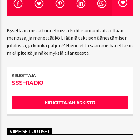
CURRENT SHOW
Kysellään missä tunnelmissa kohti sunnuntaita ollaan
COUNTRY TIME – TUNTI KANTRIMUSIIKKIA
menossa, ja menettääkö Li ääniä taktisen äänestämisen
7:00 PM
8:30 PM
johdosta, ja kuinka paljon!? Hieno että saamme häneltäkin
mielipiteitä ja näkemyksiä tilanteesta.
KIRJOITTAJA
SSS-Radio
SSS-RADIO
KIRJOITTAJAN ARKISTO
VIIMEISET UUTISET