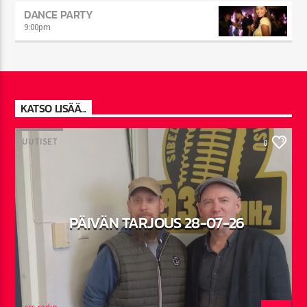
DANCE PARTY
9:00
pm
KATSO LISÄÄ...
UUTISET
0
PÄIVÄN TARJOUS 28-07-26