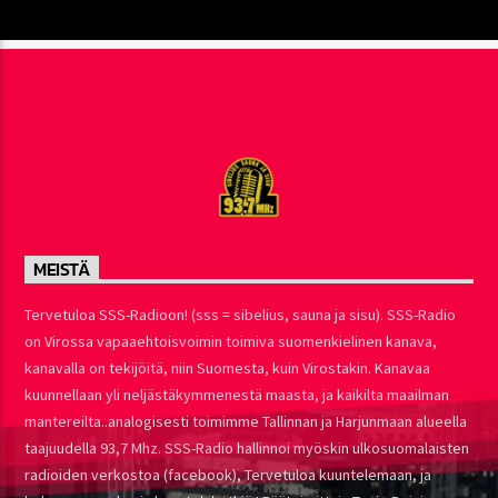
MEISTÄ
Tervetuloa SSS-Radioon! (sss = sibelius, sauna ja sisu). SSS-Radio
on Virossa vapaaehtoisvoimin toimiva suomenkielinen kanava,
kanavalla on tekijöitä, niin Suomesta, kuin Virostakin. Kanavaa
kuunnellaan yli neljästäkymmenestä maasta, ja kaikilta maailman
mantereilta..analogisesti toimimme Tallinnan ja Harjunmaan alueella
taajuudella 93,7 Mhz. SSS-Radio hallinnoi myöskin ulkosuomalaisten
radioiden verkostoa (facebook), Tervetuloa kuuntelemaan, ja