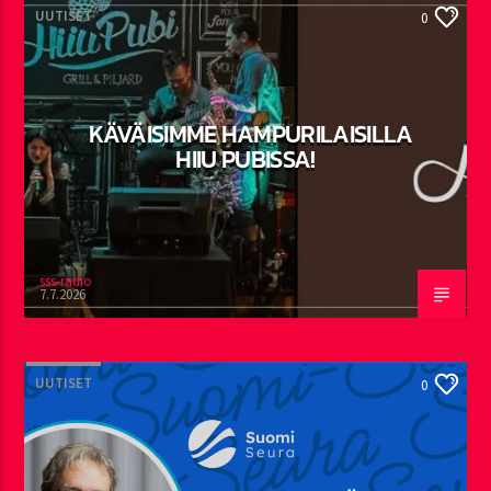
UUTISET
0
KÄVÄISIMME HAMPURILAISILLA
HIIU PUBISSA!
sss-radio
7.7.2026
UUTISET
0