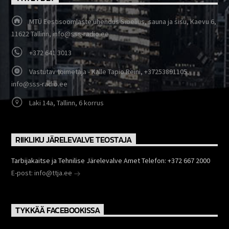
MTÜ Eestisoomlaste ühendus Sibelius, sauna ja sisu, Kaevu 6,
11622 Tallinn, info@sss-radio.ee
+372 641 3013
Vastutav toimetaja - Kalle Tapio Reini, +37253891105,
info@sss-radio.ee
Laki 14a, Tallinn, 6 korrus
RIIKLIKU JÄRELEVALVE TEOSTAJA
Tarbijakaitse ja Tehnilise Järelevalve Amet Telefon: +372 667 2000
E-post: info@ttja.ee
TYKKÄÄ FACEBOOKISSA