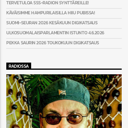
TERVETULOA SSS-RADION SYNTTÄREILLE!
KÄVÄISIMME HAMPURILAISILLA HIIU PUBISSA!
SUOMI-SEURAN 2026 KESÄKUUN DIGIKATSAUS
ULKOSUOMALAISPARLAMENTIN ISTUNTO 4.6.2026
PEKKA SAURIN 2026 TOUKOKUUN DIGIKATSAUS
RADIOSSA