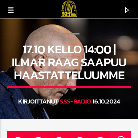
UUTISET
17.10 KELLO 14:00 |
ILMAR RAAG SAAPUU
HAASTATTELUUMME
KIRJOITTANUT
SSS-RADIO
16.10.2024
CURRENT TRACK
TITLE
ARTIST