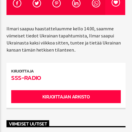
CURRENT SHOW
Ilmari saapuu haastatteluumme kello 14.00, saamme
CUBALIBRE
viimeiset tiedot Ukrainan tapahtumista, Ilmar saapui
8:00 AM
9:00 AM
Ukrainasta kaksi viikkoa sitten, tuntee ja tietää Ukrainan
kansan tämän hetkisen tilanteen..
KIRJOITTAJA
SSS-Radio
SSS-RADIO
KIRJOITTAJAN ARKISTO
VIIMEISET UUTISET