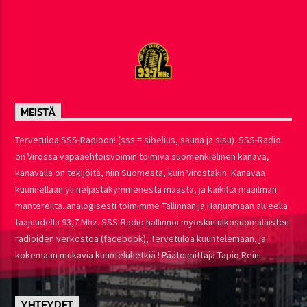
MEISTÄ
Tervetuloa SSS-Radioon! (sss = sibelius, sauna ja sisu). SSS-Radio
on Virossa vapaaehtoisvoimin toimiva suomenkielinen kanava,
kanavalla on tekijöitä, niin Suomesta, kuin Virostakin. Kanavaa
kuunnellaan yli neljästäkymmenestä maasta, ja kaikilta maailman
mantereilta..analogisesti toimimme Tallinnan ja Harjunmaan alueella
taajuudella 93,7 Mhz. SSS-Radio hallinnoi myöskin ulkosuomalaisten
radioiden verkostoa (facebook), Tervetuloa kuuntelemaan, ja
kokemaan mukavia kuunteluhetkiä ! Päätoimittaja Tapio Reini
YHTEYDET