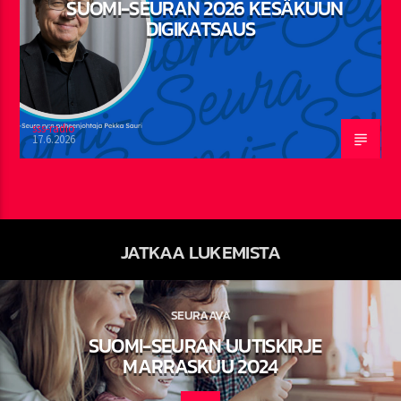
SUOMI-SEURAN 2026 KESÄKUUN
DIGIKATSAUS
sss-radio
17.6.2026
JATKAA LUKEMISTA
SEURAAVA
SUOMI-SEURAN UUTISKIRJE
MARRASKUU 2024