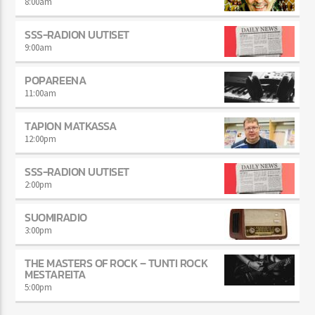
8:00
am
SSS-RADION UUTISET
9:00
am
POPAREENA
11:00
am
TAPION MATKASSA
12:00
pm
SSS-RADION UUTISET
2:00
pm
SUOMIRADIO
3:00
pm
THE MASTERS OF ROCK – TUNTI ROCK
MESTAREITA
5:00
pm