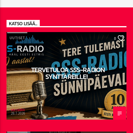
KATSO LISÄÄ...
UUTISET
0
TERVETULOA SSS-RADION
SYNTTÄREILLE!
sss-radio
28.7.2026