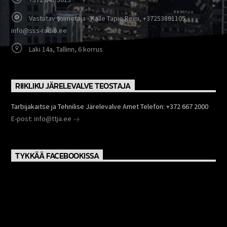
Vastutav toimetaja - Kalle Tapio Reini, +37253891105,
info@sss-radio.ee
Laki 14a, Tallinn, 6 korrus
RIIKLIKU JÄRELEVALVE TEOSTAJA
Tarbijakaitse ja Tehnilise Järelevalve Amet Telefon: +372 667 2000
E-post: info@ttja.ee
TYKKÄÄ FACEBOOKISSA