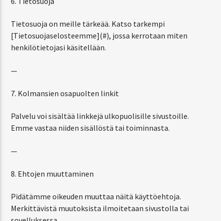
6. Tietosuoja
Tietosuoja on meille tärkeää. Katso tarkempi
[Tietosuojaselosteemme](#), jossa kerrotaan miten
henkilötietojasi käsitellään.
—
7. Kolmansien osapuolten linkit
Palvelu voi sisältää linkkejä ulkopuolisille sivustoille.
Emme vastaa niiden sisällöstä tai toiminnasta.
—
8. Ehtojen muuttaminen
Pidätämme oikeuden muuttaa näitä käyttöehtoja.
Merkittävistä muutoksista ilmoitetaan sivustolla tai
sovelluksessa.