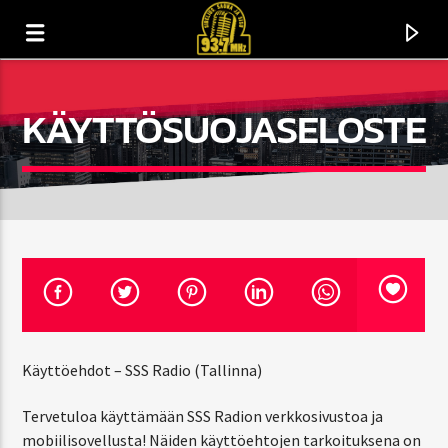
KÄYTTÖSUOJASELOSTE
Käyttöehdot – SSS Radio (Tallinna)
CURRENT TRACK
TITLE
Tervetuloa käyttämään SSS Radion verkkosivustoa ja
ARTIST
mobiilisovellusta! Näiden käyttöehtojen tarkoituksena on