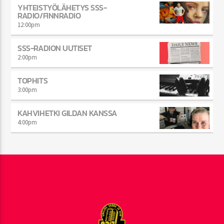
YHTEISTYÖLÄHETYS SSS-
RADIO/FINNRADIO
12:00
pm
SSS-RADION UUTISET
2:00
pm
TOPHITS
3:00
pm
KAHVIHETKI GILDAN KANSSA
4:00
pm