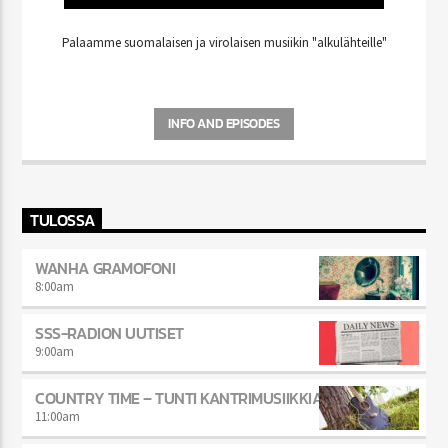
Palaamme suomalaisen ja virolaisen musiikin "alkulähteille"
INFO AND EPISODES
TULOSSA
WANHA GRAMOFONI
8:00
am
SSS-RADION UUTISET
9:00
am
COUNTRY TIME – TUNTI KANTRIMUSIIKKIA
11:00
am