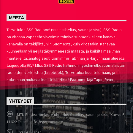
MEISTÄ
Tervetuloa SSS-Radioon! (sss = sibelius, sauna ja sisu). SSS-Radio
on Virossa vapaaehtoisvoimin toimiva suomenkielinen kanava,
kanavalla on tekijöitä, niin Suomesta, kuin Virostakin. Kanavaa
kuunnellaan yli neljästäkymmenestä maasta, ja kaikilta maailman
mantereilta..analogisesti toimimme Tallinnan ja Harjunmaan alueella
taajuudella 93,7 Mhz. SSS-Radio hallinnoi myöskin ulkosuomalaisten
radioiden verkostoa (facebook), Tervetuloa kuuntelemaan, ja
kokemaan mukavia kuunteluhetkiä ! Päätoimittaja Tapio Reini
YHTEYDET
MTÜ Eestisoomlaste ühendus Sibelius, sauna ja sisu, Kaevu 6,
11622 Tallinn, info@sss-radio.ee
+372 641 3013