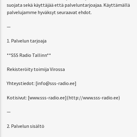
suojata sekä käyttäjää että palveluntarjoajaa. Käyttämällä
palvelujamme hyväksyt seuraavat ehdot.
CURRENT SHOW
—
WANHA GRAMOFONI
1. Palvelun tarjoaja
8:00 AM
9:00 AM
**SSS Radio Tallinn**
Rekisteröity toimija Virossa
SSS-Radio
Yhteystiedot: [info@sss-radio.ee]
Kotisivut: [www.sss-radio.ee](http://www.sss-radio.ee)
—
2. Palvelun sisältö